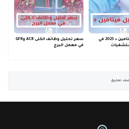
سعر تحليل فيتامين د 2023 في
سعر تحليل وظائف الكلى ACR وGFR
ستشفيات
في معمل البرج
ف تعليق