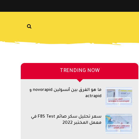
TRENDING NOW
ما هو الفرق بين أنسولين novorapid و
actrapid
سعر تحليل سكر صائم FBS Test في
معمل المختبر 2022