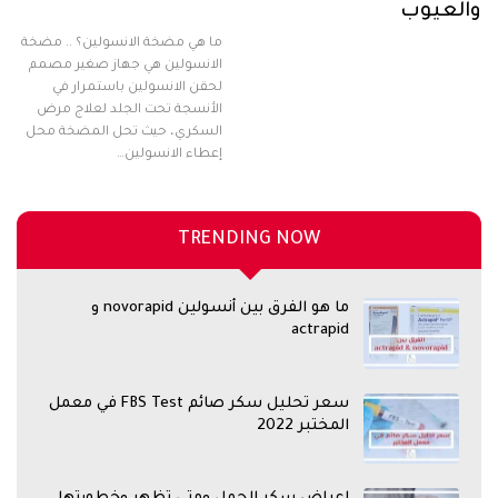
والعيوب
ما هي مضخة الانسولين؟ .. مضخة
الانسولين هي جهاز صغير مصمم
لحقن الانسولين باستمرار في
الأنسجة تحت الجلد لعلاج مرض
السكري، حيث تحل المضخة محل
إعطاء الانسولين…
TRENDING NOW
ما هو الفرق بين أنسولين novorapid و
actrapid
سعر تحليل سكر صائم FBS Test في معمل
المختبر 2022