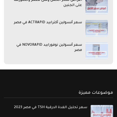
اعراض سكر الحمل ومتى تظهر وخطورتها
على الجنين
سعر أنسولين أكترابيد ACTRAPID في مصر
سعر أنسولين نوفورابيد NOVORAPID في
مصر
موضوعات مميزة
سعر تحليل الغدة الدرقية TSH في مصر 2023