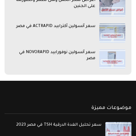
اعراض سكر الحمل ومتى تظهر وخطورتها
على الجنين
سعر أنسولين أكترابيد ACTRAPID في مصر
سعر أنسولين نوفورابيد NOVORAPID في
مصر
موضوعات مميزة
سعر تحليل الغدة الدرقية TSH في مصر 2023