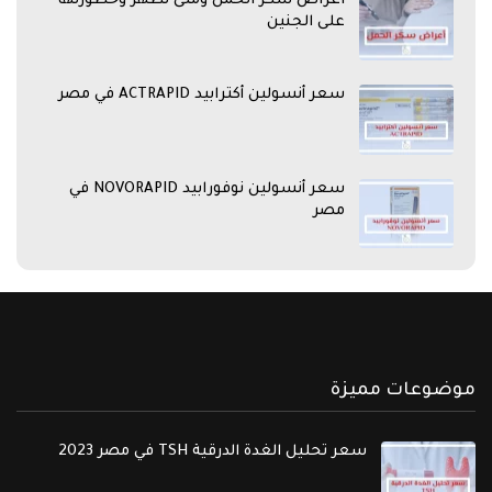
اعراض سكر الحمل ومتى تظهر وخطورتها
على الجنين
سعر أنسولين أكترابيد ACTRAPID في مصر
سعر أنسولين نوفورابيد NOVORAPID في
مصر
موضوعات مميزة
سعر تحليل الغدة الدرقية TSH في مصر 2023