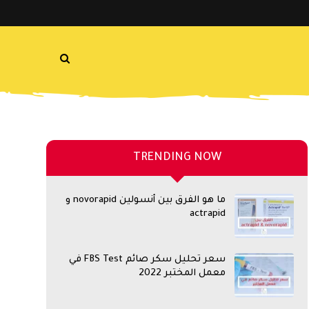
TRENDING NOW
ما هو الفرق بين أنسولين novorapid و
actrapid
سعر تحليل سكر صائم FBS Test في
معمل المختبر 2022