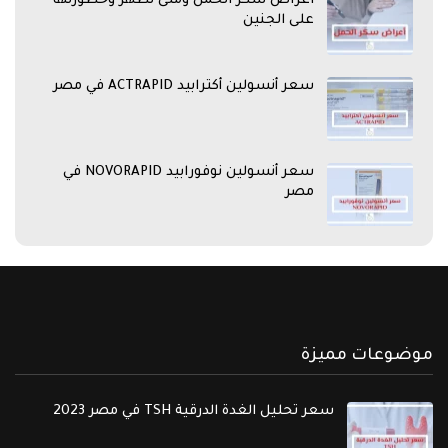
اعراض سكر الحمل ومتى تظهر وخطورتها
على الجنين
سعر أنسولين أكترابيد ACTRAPID في مصر
سعر أنسولين نوفورابيد NOVORAPID في
مصر
موضوعات مميزة
سعر تحليل الغدة الدرقية TSH في مصر 2023