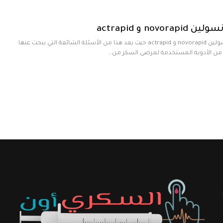
nov و actrapid
نقدم لكم اليوم الفرق بين أنسولين novorapid و actrapid حيث يعد هذا من الأسئلة الشائعة التي يبحث عنها
 من الأدوية المستخدمة لمرضى السكر من…