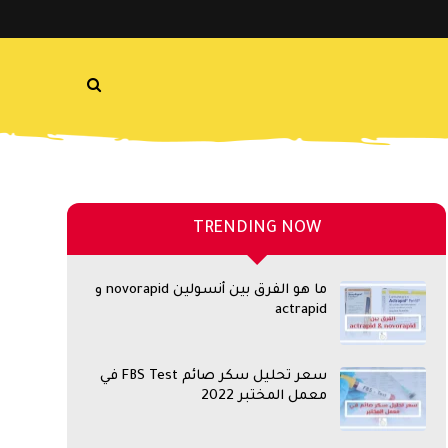
TRENDING NOW
ما هو الفرق بين أنسولين novorapid و
actrapid
سعر تحليل سكر صائم FBS Test في
معمل المختبر 2022