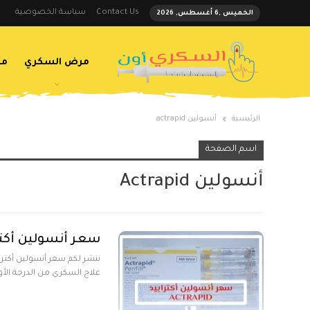
Contact Us
سياسة الخصوصية
الخميس ,6 أغسطس, 2026
مرض السكري
مض
الرئيسية
أنسولين actrapid
اسم الصفحة
أنسولين Actrapid
سعر أنسولين أكترابيد CTRAPID
علاج السكري من الدرجة الأو