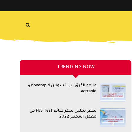
TRENDING NOW
ما هو الفرق بين أنسولين novorapid و
actrapid
سعر تحليل سكر صائم FBS Test في
معمل المختبر 2022