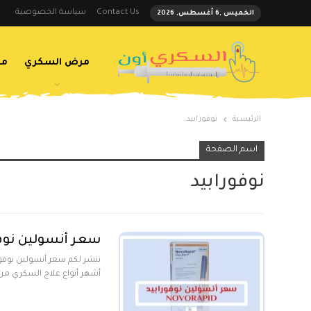
Contact Us
سياسة الخصوصية
الخميس ,6 أغسطس, 2026
مرض السكري
مض
الرئيسية
نوفورابيد
اسم الصفحة
نوفورابيد
سعر أنسولين نوفورابيد RAPID
أشهر أنواع علاج السكري من 