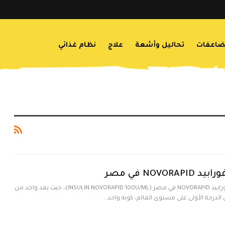
اعفات
تحاليل وأشعة
علاج
نظام غذائي
NOVO في مصر
ننشر لكم سعر أنسولين نوفورابيد NOVORAPID في مصر (INSULIN NOVORAPID 100U/ML)، حيث يعد واحد من
الدرجة الأولى على مستوى العالم، كونه واحد…